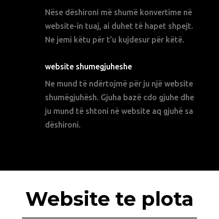
Nëse dëshironi më shumë konvertime në
website-in tuaj, ai duhet të hapet shpejt.
Ne jemi këtu për t’u kujdesur për këtë.
website shumegjuheshe
Ne mund të ndërtojmë për ju një website
shumëgjuhësh. Gjuha bazë cdo gjuhe dhe
ju mund të shtoni në website aq gjuhë sa
dëshironi.
Website te plota