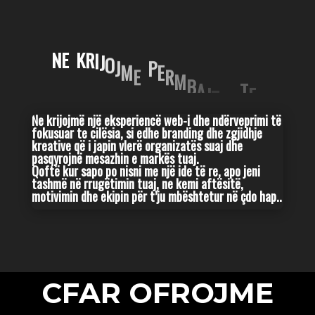
N
E
K
R
I
J
O
J
P
M
E
E
R
M
B
A
T
J
E
T
J
E
P
E
R
S
H
Ne krijojmë një eksperiencë web-i dhe ndërveprimi të
fokusuar te cilësia, si edhe branding dhe zgjidhje
kreative që i japin vlerë organizatës suaj dhe
pasqyrojnë mesazhin e markës tuaj.
Qoftë kur sapo po nisni me një ide të re, apo jeni
tashmë në rrugëtimin tuaj, ne kemi aftësitë,
motivimin dhe ekipin për t’ju mbështetur në çdo hap..
CFAR OFROJME