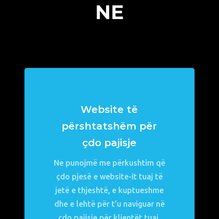
NE
Website të
përshtatshëm për
çdo pajisje
Ne punojmë me përkushtim që
çdo pjesë e website-it tuaj të
jetë e thjeshtë, e kuptueshme
dhe e lehtë për t’u naviguar në
çdo pajisje për klientët tuaj.