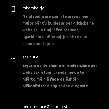

mirembaitja
Ne ofrojmë një çmim të arsyeshëm
mujor për t’u kujdesur për gjithçka në
website-in tuaj: përditësimet,
ngarkimin e përmbajtjes së re dhe
shumë më tepër.
~
sesiguria
Siguria është shumë e rëndësishme për
website-in tuaj, prandaj ne do të
ndërtojmë një faqe që është
njëkohësisht e sigurt dhe elegante.
performance & shpeitesi