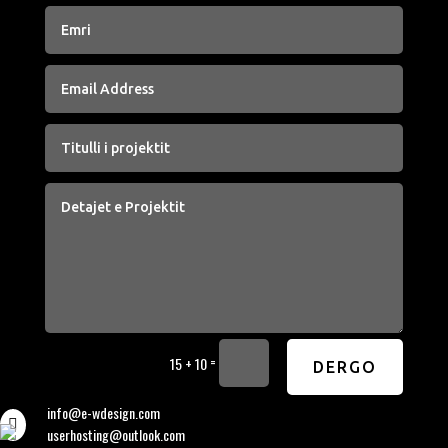
=
15 + 10
DERGO
info@e-wdesign.com

userhosting@outlook.com